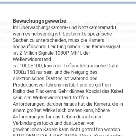
QUALITÄTSKONTROLLE
Bewachungsgewerbe
Im Überwachungskamera- und Netzkameramarkt
KONTAKT
wenn es notwendig ist, bestimmte spezifische
Sachen zu unterscheiden, muss die Kamera
MIT
hochauflösende Leistung haben. Das Kamerasignal
UNS
ist 2 Million Signale 1080P MIPI, der
Wellenwiderstand
ist 100Ω±10Ω, kann der Teflonelektronische Draht
NEUIGKEITEN
100Ω±15Ω nur sein, und die Neigung des
elektronischen Drahtes ist während des
Produktionsverfahrens instabil, und es gibt ein
RECHTSSACHEN
Risiko des Flackerns. Sehr dünnes Koaxial das Kabel
kann den Wellenwiderstand treffen
Anforderungen; darüber hinaus hat die Kamera, die in
BITTE
einem großen Winkel sich drehen kann, höhere
Anforderungen für das Leben des internen
UM
Verbindungsstücks und das Leben von
gewöhnlichen Kabeln kann nicht getroffen werden.
EIN
STUNDEN DF36, I-PEX 20496, Mikro- Koaxial-cabe