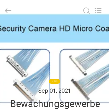
Media
Technology
Co.,
Ltd..
All
Rights
Reserved.
ZU
HAUSE
PRODUKTE
VIDEOS
ÜBER
NEWS
UNS
Sep 01, 2021
Bewachungsgewerbe
WERKSBESICHTIGUNG