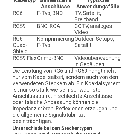
Kabeltyp
Gemeinsame
Typische
Anschlüsse
Anwendungsfälle
RG6
F-Typ, BNC
TV, Satellit,
Breitband
RG59
BNC, RCA
CCTV, analoges
Video
RG6
Komprimierung
Outdoor-Setups,
Quad-
F-Typ
Satellit
Shield
RG59 Flex
Crimp-BNC
Videoüberwachung
in Gebäuden
Die Leistung von RG6 und RG59 hängt nicht
nur vom Kabel selbst, sondern auch von den
verwendeten Steckern ab. Ein Koaxialsystem
ist nur so stark wie sein schwächster
Anschlusspunkt – schlechte Anschlüsse
oder falsche Anpassung können die
Impedanz stören, Reflexionen erzeugen und
die allgemeine Signalstabilität
beeinträchtigen.
Unterschiede bei den Steckertypen