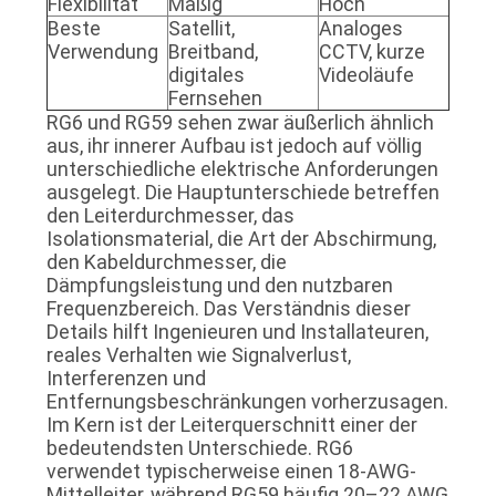
Flexibilität
Mäßig
Hoch
Beste
Satellit,
Analoges
Verwendung
Breitband,
CCTV, kurze
digitales
Videoläufe
Fernsehen
RG6 und RG59 sehen zwar äußerlich ähnlich
aus, ihr innerer Aufbau ist jedoch auf völlig
unterschiedliche elektrische Anforderungen
ausgelegt. Die Hauptunterschiede betreffen
den Leiterdurchmesser, das
Isolationsmaterial, die Art der Abschirmung,
den Kabeldurchmesser, die
Dämpfungsleistung und den nutzbaren
Frequenzbereich. Das Verständnis dieser
Details hilft Ingenieuren und Installateuren,
reales Verhalten wie Signalverlust,
Interferenzen und
Entfernungsbeschränkungen vorherzusagen.
Im Kern ist der Leiterquerschnitt einer der
bedeutendsten Unterschiede. RG6
verwendet typischerweise einen 18-AWG-
Mittelleiter, während RG59 häufig 20–22 AWG