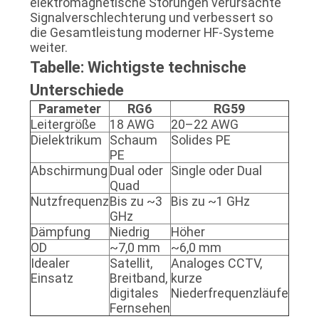
elektromagnetische Störungen verursachte
Signalverschlechterung und verbessert so
die Gesamtleistung moderner HF-Systeme
weiter.
Tabelle: Wichtigste technische
Unterschiede
Parameter
RG6
RG59
Leitergröße
18 AWG
20–22 AWG
Dielektrikum
Schaum
Solides PE
PE
Abschirmung
Dual oder
Single oder Dual
Quad
Nutzfrequenz
Bis zu ~3
Bis zu ~1 GHz
GHz
Dämpfung
Niedrig
Höher
OD
~7,0 mm
~6,0 mm
Idealer
Satellit,
Analoges CCTV,
Einsatz
Breitband,
kurze
digitales
Niederfrequenzläufe
Fernsehen