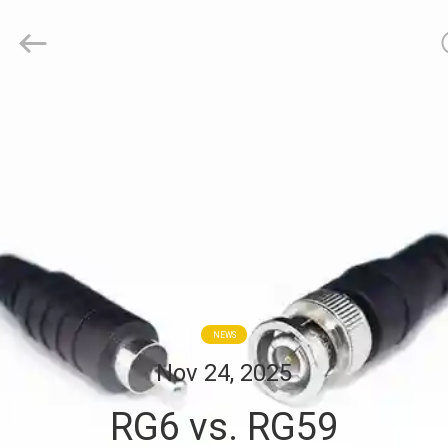
Media
Technology
Co.,
Ltd..
All
Rights
Reserved.
ZU
HAUSE
PRODUKTE
VIDEOS
ÜBER
NEWS
UNS
Nov 24, 2025
RG6 vs. RG59
WERKSBESICHTIGUNG