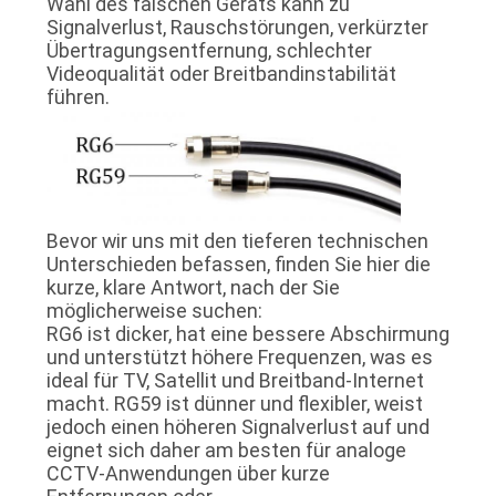
Wahl des falschen Geräts kann zu
ANGEBOT
Signalverlust, Rauschstörungen, verkürzter
Übertragungsentfernung, schlechter
Videoqualität oder Breitbandinstabilität
SITEMAP
führen.
DATENSCHUTZRICHTLINIE
Bevor wir uns mit den tieferen technischen
Unterschieden befassen, finden Sie hier die
kurze, klare Antwort, nach der Sie
möglicherweise suchen:
RG6 ist dicker, hat eine bessere Abschirmung
und unterstützt höhere Frequenzen, was es
ideal für TV, Satellit und Breitband-Internet
macht. RG59 ist dünner und flexibler, weist
jedoch einen höheren Signalverlust auf und
eignet sich daher am besten für analoge
CCTV-Anwendungen über kurze