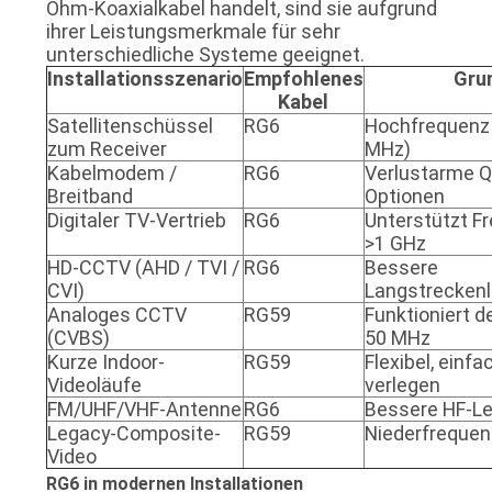
Ohm-Koaxialkabel handelt, sind sie aufgrund
ihrer Leistungsmerkmale für sehr
unterschiedliche Systeme geeignet.
Installationsszenario
Empfohlenes
Gru
Kabel
Satellitenschüssel
RG6
Hochfrequenz
zum Receiver
MHz)
Kabelmodem /
RG6
Verlustarme Q
Breitband
Optionen
Digitaler TV-Vertrieb
RG6
Unterstützt F
>1 GHz
HD-CCTV (AHD / TVI /
RG6
Bessere
CVI)
Langstreckenl
Analoges CCTV
RG59
Funktioniert d
(CVBS)
50 MHz
Kurze Indoor-
RG59
Flexibel, einfa
Videoläufe
verlegen
FM/UHF/VHF-Antenne
RG6
Bessere HF-Le
Legacy-Composite-
RG59
Niederfrequen
Video
RG6 in modernen Installationen