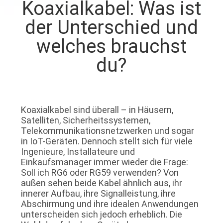
Koaxialkabel: Was ist
QUALITÄTSKONTROLLE
der Unterschied und
welches brauchst
KONTAKT
du?
MIT
UNS
Koaxialkabel sind überall – in Häusern,
NEUIGKEITEN
Satelliten, Sicherheitssystemen,
Telekommunikationsnetzwerken und sogar
in IoT-Geräten. Dennoch stellt sich für viele
RECHTSSACHEN
Ingenieure, Installateure und
Einkaufsmanager immer wieder die Frage:
Soll ich RG6 oder RG59 verwenden? Von
BITTE
außen sehen beide Kabel ähnlich aus, ihr
innerer Aufbau, ihre Signalleistung, ihre
UM
Abschirmung und ihre idealen Anwendungen
unterscheiden sich jedoch erheblich. Die
EIN