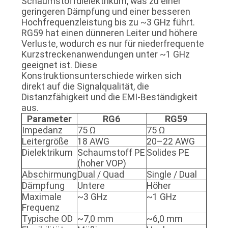
Schaumstoffdielektrikum, was zu einer
geringeren Dämpfung und einer besseren
Hochfrequenzleistung bis zu ~3 GHz führt.
RG59 hat einen dünneren Leiter und höhere
Verluste, wodurch es nur für niederfrequente
Kurzstreckenanwendungen unter ~1 GHz
geeignet ist. Diese
Konstruktionsunterschiede wirken sich
direkt auf die Signalqualität, die
Distanzfähigkeit und die EMI-Beständigkeit
aus.
Parameter
RG6
RG59
Impedanz
75 Ω
75 Ω
Leitergröße
18 AWG
20–22 AWG
Dielektrikum
Schaumstoff PE
Solides PE
(hoher VOP)
Abschirmung
Dual / Quad
Single / Dual
Dämpfung
Untere
Höher
Maximale
~3 GHz
~1 GHz
Frequenz
Typische OD
~7,0 mm
~6,0 mm