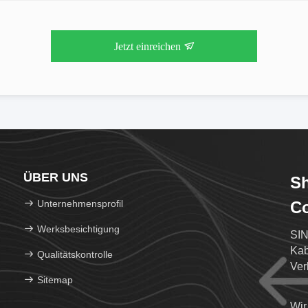
Jetzt einreichen
ÜBER UNS
S
Unternehmensprofil
Co
Werksbesichtigung
SIN
Kab
Qualitätskontrolle
Ver
Sitemap
Wir