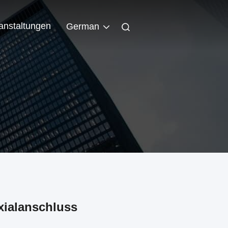
anstaltungen
German
xialanschluss