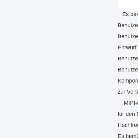
Es beab
Benutze
Benutzer
Entwurf.
Benutze
Benutzer
Kompone
zur Ver
MIPI-Be
für den
Hochfre
Es bemüh