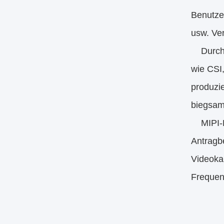
Benutzer
usw. Ver
Durch v
wie CSI
produzi
biegsam 
MIPI-Ra
Antragbe
Videoka
Frequen