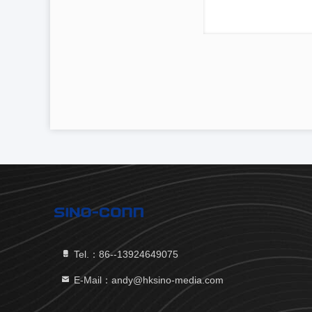
Tel.：86--13924649075
E-Mail：andy@hksino-media.com