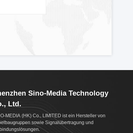
henzhen Sino-Media Technology
., Ltd.
O-MEDIA (HK) Co., LIMITED ist ein Hersteller von
elbaugruppen sowie Signalübertragung und
bindungslösungen.