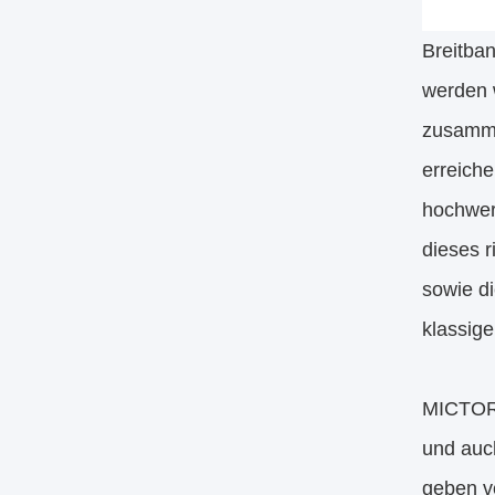
Breitba
werden 
zusamme
erreich
hochwert
dieses 
sowie di
klassig
MICTOR-
und auch
geben v