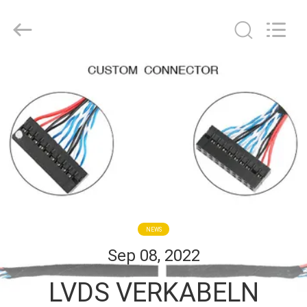
Media
Technology
Co.,
Ltd..
All
Rights
Reserved.
ZU
HAUSE
PRODUKTE
VIDEOS
ÜBER
NEWS
UNS
Sep 08, 2022
LVDS VERKABELN
WERKSBESICHTIGUNG