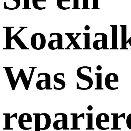
Koaxial
Was Sie
reparier