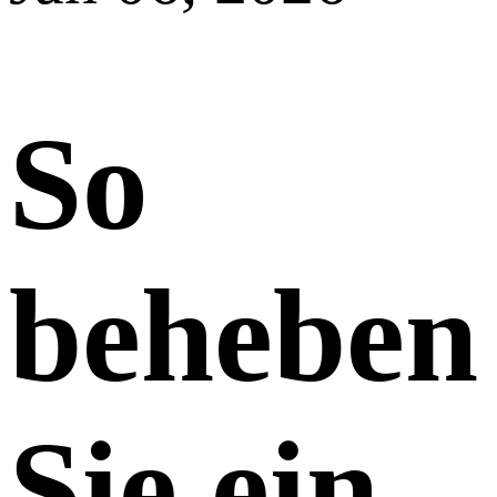
So
beheben
Sie ein