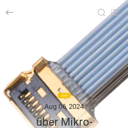
Media
Technology
Co.,
Ltd..
All
Rights
Reserved.
ZU
HAUSE
PRODUKTE
VIDEOS
ÜBER
NEWS
UNS
Aug 06, 2024
über Mikro-
WERKSBESICHTIGUNG