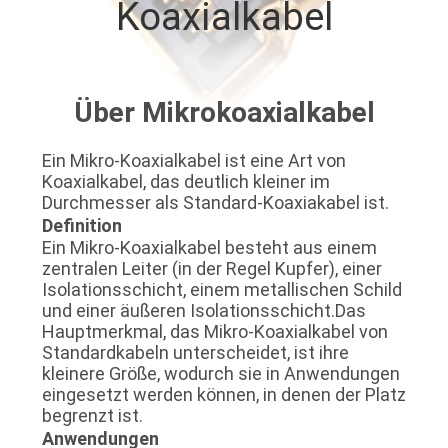
Koaxialkabel
QUALITÄTSKONTROLLE
KONTAKT
Über Mikrokoaxialkabel
MIT
Ein Mikro-Koaxialkabel ist eine Art von
UNS
Koaxialkabel, das deutlich kleiner im
Durchmesser als Standard-Koaxiakabel ist.
Definition
NEUIGKEITEN
Ein Mikro-Koaxialkabel besteht aus einem
zentralen Leiter (in der Regel Kupfer), einer
Isolationsschicht, einem metallischen Schild
RECHTSSACHEN
und einer äußeren Isolationsschicht.Das
Hauptmerkmal, das Mikro-Koaxialkabel von
Standardkabeln unterscheidet, ist ihre
BITTE
kleinere Größe, wodurch sie in Anwendungen
eingesetzt werden können, in denen der Platz
UM
begrenzt ist.
EIN
Anwendungen